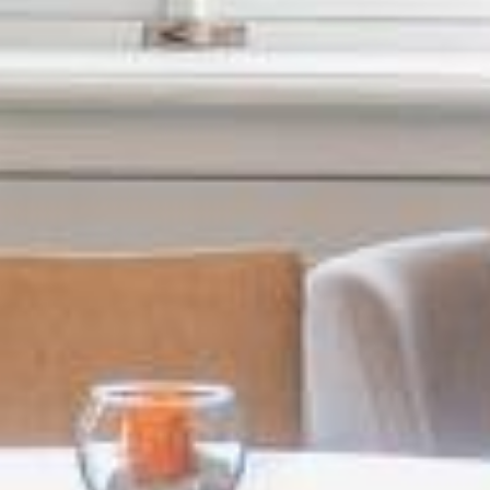
ACCUEIL
VILLA & SERVICES
CHAMBRES & SUITES
OFFRES
ACTIVITÉS
PHOTOS
SITUATION
ACTUALITÉS
HISTOIRE