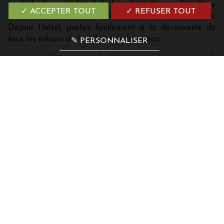
La Villa Genesis, hôtel de luxe 5 étoiles, profite d’une
✓ ACCEPTER TOUT
✓ REFUSER TOUT
situation de rêve à Menton et sur la Côte d’Azur.
Depuis l’hôtel, partez facilement à la découverte de
tous les trésors de la ville et de la région.
✎ PERSONNALISER
La mer, à 100 mètres de l’hôtel, n’attend que vous. À
quelques minutes à pied, c’est le Casino de Menton et
la rue piétonne qui vous ouvrent leurs portes.
Du Marché des Halles au Musée Jean Cocteau en
passant par la Basilique Saint Michel et le Bastion face
à la mer, les richesses de Menton sont à découvrir.
À seulement dix minutes en voiture, n’hésitez pas à
franchir les portes de la ville pour arpenter le célèbre
Rocher de Monaco ou goûter à tous les plaisirs des
marchés italiens tout proche.