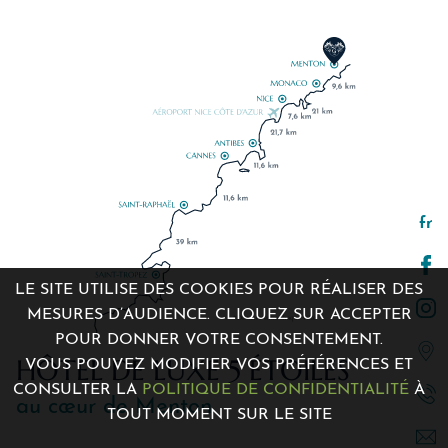
fr
LE SITE UTILISE DES COOKIES POUR RÉALISER DES
MESURES D’AUDIENCE. CLIQUEZ SUR ACCEPTER
POUR DONNER VOTRE CONSENTEMENT.
7 Avenue de la Madone 06500 Menton, France
HÔTEL DE LUXE 5 ÉTOILES
VOUS POUVEZ MODIFIER VOS PRÉFÉRENCES ET
+33 4 12 04 00 00
CONSULTER LA
POLITIQUE DE CONFIDENTIALITÉ
À
au cœur de Menton
contact@villagenesis.com
TOUT MOMENT SUR LE SITE