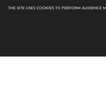
THE SITE USES COOKIES TO PERFORM AUDIENCE 
7 Avenue de la Madone 06500 Men
+33 4 12 04 00 00