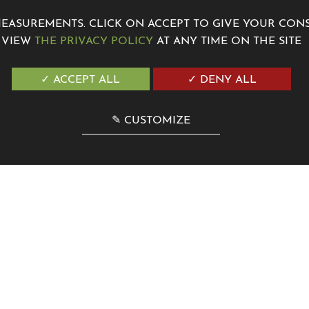
MEASUREMENTS. CLICK ON ACCEPT TO GIVE YOUR CO
VIEW
THE PRIVACY POLICY
AT ANY TIME ON THE SITE
✓ ACCEPT ALL
✓ DENY ALL
ton, France
✎ CUSTOMIZE
contact@villagenesis.com
Villa Genesis Menton
7 Avenue de la Madone
06500
Mento
+33 4 12 04 00 00
contact@villagenesis.com